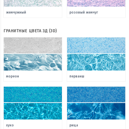
жемчужный
розовый жемчуг
ГРАНИТНЫЕ ЦВЕТА 3Д (3D)
мореон
перванш
хуко
рица