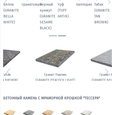
паллодио
Табак
Павлин
Белла
гранатовый
Черный
Предыдущий
Сл
(GRANITE
(GRANITE
(GRANITE
кунжут
TAN
PEACOCK
BELLA
(GRANITE
BROWN)
LIGHT)
WHITE)
SESAME
BLACK)
Предыдущий
Сле
Гранит Белла
Амфиболит гранатовый
(GRANITE BELLA WHITE)
БЕТОННЫЙ КАМЕНЬ С МРАМОРНОЙ КРОШКОЙ "ТЕССЕРА"