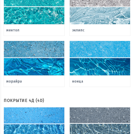
ментол
эклипс
морайра
нонца
ПОКРЫТИЕ 4Д (4D)