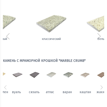
Предыдущий
Сле
белый
теплый
КАМЕНЬ С МРАМОРНОЙ КРОШКОЙ "MARBLE CRUMB"
Предыдущий
Сл
каштан
жаккард
гобелен
вуаль
сизаль
атлас