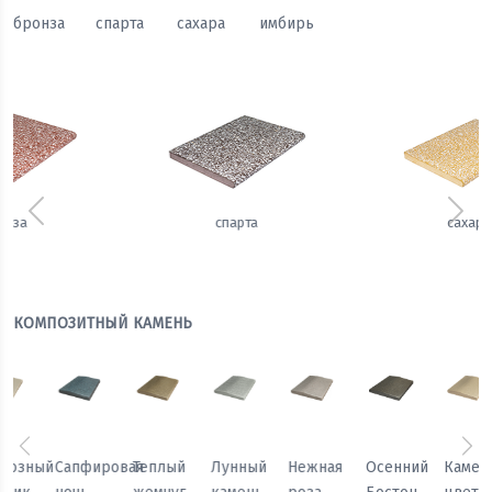
бронза
спарта
сахара
имбирь
Предыдущий
Сле
сахара
имбирь
КОМПОЗИТНЫЙ КАМЕНЬ
Предыдущий
Сл
Осенний
Каменный
Песчаный
Морозный
Сапфировая
Теплый