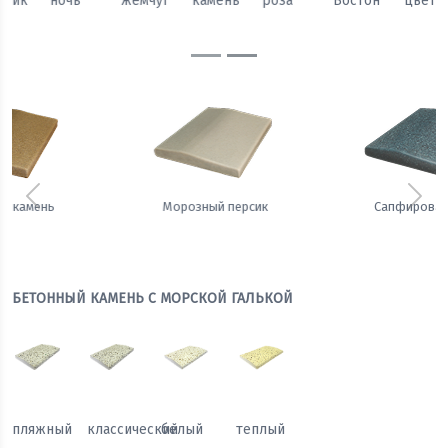
Бостон
цветок
камень
персик
ночь
жемчуг
Предыдущий
Сле
Сапфировая ночь
Теплый жемчуг
БЕТОННЫЙ КАМЕНЬ С МОРСКОЙ ГАЛЬКОЙ
пляжный
классический
белый
теплый