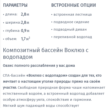
ПАРАМЕТРЫ
ВСТРОЕННЫЕ ОПЦИИ
длина:
2,8
м
встроенная лестница
•
•
подводное сидение
•
ширина:
2,8
м
•
подводный диван
•
глубина:
0,9
м
•
переливной водопад
•
3
объем:
1,7
м
•
Композитный бассейн Вoклюз с
водопадом
Оазис полного расслабления у вас дома
СПА-бассейн
«Воклюз с водопадом» создан для тех, кто
мечтает о настоящем уголке природы прямо на своём
участке.
Свободная природная форма чаши напоминает
естественный водоём, а встроенный водопад добавляет
особую атмосферу уюта, спокойствия и гармонии.
Мягкий шум падающей воды способствует