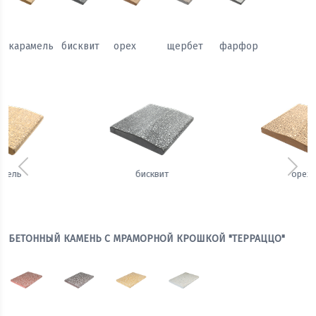
карамель
бисквит
орех
щербет
фарфор
Предыдущий
Сле
орех
щербет
БЕТОННЫЙ КАМЕНЬ С МРАМОРНОЙ КРОШКОЙ "ТЕРРАЦЦО"