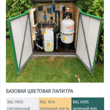
БАЗОВАЯ ЦВЕТОВАЯ ПАЛИТРА
RAL 9003
RAL 1014
RAL 6005
сигнальный
слоновая кость
зеленый мох