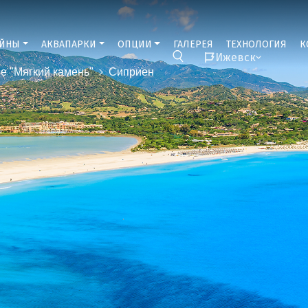
ЕЙНЫ
АКВАПАРКИ
ОПЦИИ
ГАЛЕРЕЯ
ТЕХНОЛОГИЯ
К
Ижевск
е "Мягкий камень"
Сиприен