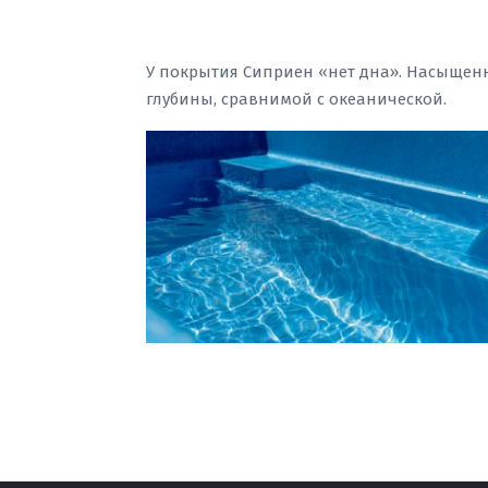
У покрытия Сиприен «нет дна». Насыщенн
глубины, сравнимой с океанической.