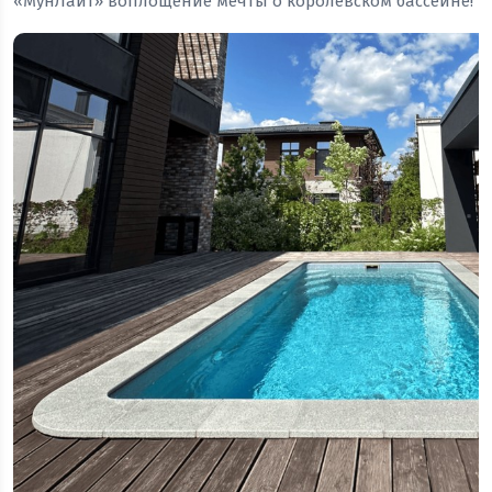
«МунЛайт» воплощение мечты о королевском бассейне!