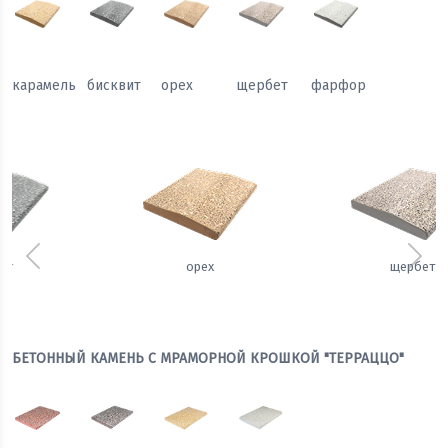
карамель
бисквит
орех
щербет
фарфор
Предыдущий
Сле
орех
щербет
БЕТОННЫЙ КАМЕНЬ С МРАМОРНОЙ КРОШКОЙ "ТЕРРАЦЦО"