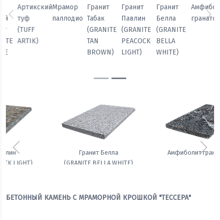
Мрамор
Гранит
Гранит
Гранит
Амфиболит
Гранит
паллодио
Табак
Павлин
Белла
гранатовый
Черный
Предыдущий
Сл
(GRANITE
(GRANITE
(GRANITE
кунжут
TAN
PEACOCK
BELLA
(GRANITE
BROWN)
LIGHT)
WHITE)
SESAME
BLACK)
Предыдущий
Сле
Гранит Белла
Амфиболит гранатовый
(GRANITE BELLA WHITE)
БЕТОННЫЙ КАМЕНЬ С МРАМОРНОЙ КРОШКОЙ "ТЕССЕРА"