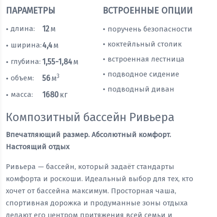
ПАРАМЕТРЫ
ВСТРОЕННЫЕ ОПЦИИ
длина:
12
м
поручень безопасности
•
•
коктейльный столик
•
ширина:
4,4
м
•
встроенная лестница
•
глубина:
1,55-1,84
м
•
подводное сидение
•
3
объем:
56
м
•
подводный диван
•
масса:
1680
кг
•
Композитный бассейн Ривьера
Впечатляющий размер. Абсолютный комфорт.
Настоящий отдых
Ривьера — бассейн, который задаёт стандарты
комфорта и роскоши. Идеальный выбор для тех, кто
хочет от бассейна максимум. Просторная чаша,
спортивная дорожка и продуманные зоны отдыха
делают его центром притяжения всей семьи и