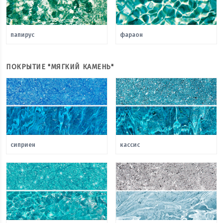
папирус
фараон
ПОКРЫТИЕ "МЯГКИЙ КАМЕНЬ"
сиприен
кассис