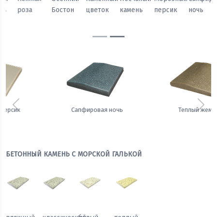
Бостон
цветок
камень
персик
ночь
жемчуг
Предыдущий
Сле
Сапфировая ночь
Теплый жемчуг
БЕТОННЫЙ КАМЕНЬ С МОРСКОЙ ГАЛЬКОЙ