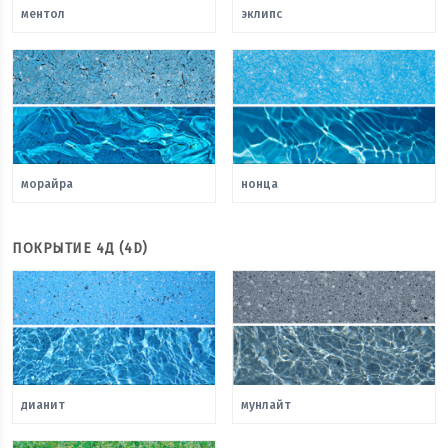
ментол
эклипс
морайра
нонца
ПОКРЫТИЕ 4Д (4D)
дианит
мунлайт