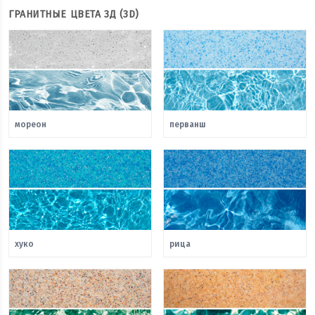
ГРАНИТНЫЕ ЦВЕТА 3Д (3D)
мореон
перванш
хуко
рица