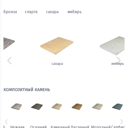
бронза
спарта
сахара
имбирь
Предыдущий
Сле
сахара
имбирь
КОМПОЗИТНЫЙ КАМЕНЬ
Предыдущий
Сл
Осенний
Каменный
Песчаный
Морозный
Сапфировая
Теплый