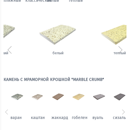
пляжный
классический
белый
теплый
Предыдущий
Сле
белый
теплый
КАМЕНЬ С МРАМОРНОЙ КРОШКОЙ "MARBLE CRUMB"
Предыдущий
Сл
каштан
жаккард
гобелен
вуаль
сизаль
атлас