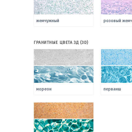
жемчужный
розовый жемч
ГРАНИТНЫЕ ЦВЕТА 3Д (3D)
мореон
перванш