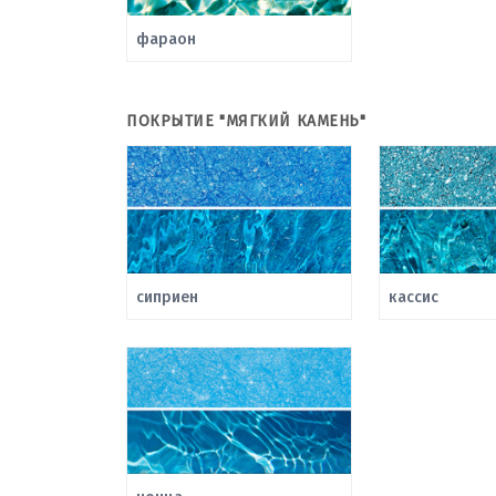
фараон
ПОКРЫТИЕ "МЯГКИЙ КАМЕНЬ"
сиприен
кассис