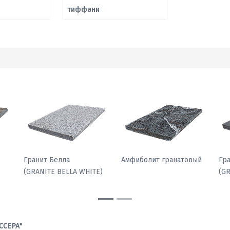
тиффани
Гранит Павлин
Гранит Белла
Ам
)
(GRANITE PEACOCK
(GRANITE BELLA WHITE)
LIGHT)
ССЕРА"