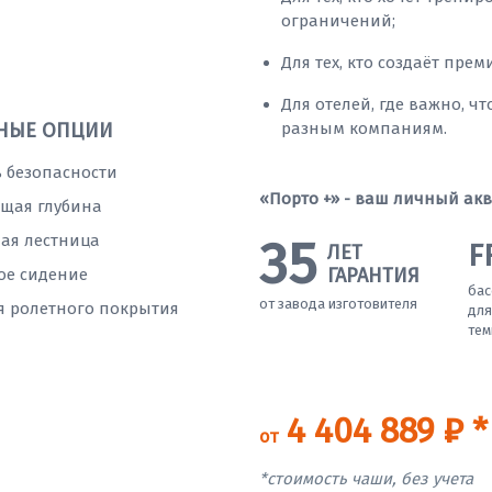
ограничений;
Для тех, кто создаёт пре
Для отелей, где важно, ч
разным компаниям.
НЫЕ ОПЦИИ
 безопасности
«Порто +» - ваш личный акв
щая глубина
35
ая лестница
F
ЛЕТ
ГАРАНТИЯ
ое сидение
бас
от завода изготовителя
я ролетного покрытия
для
тем
4 404 889 ₽ *
от
*стоимость чаши, без учета