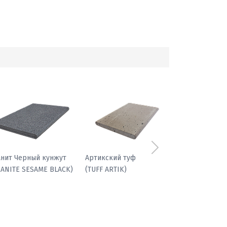
Следующий
фиболит гранатовый
Гранит Черный кунжут
(GRANITE SESAME BLACK)