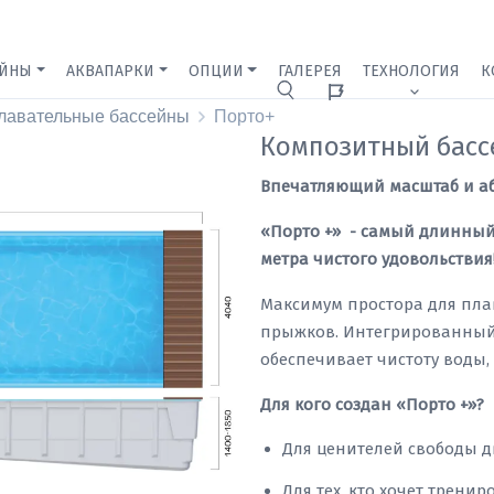
ЕЙНЫ
АКВАПАРКИ
ОПЦИИ
ГАЛЕРЕЯ
ТЕХНОЛОГИЯ
К
Ижевск
лавательные бассейны
Порто+
Композитный басс
Впечатляющий масштаб и а
«Порто +»
- самый длинный
метра чистого удовольствия
Максимум простора для пла
прыжков. Интегрированный
обеспечивает чистоту воды, 
Для кого создан «Порто +»?
Для ценителей свободы 
Для тех, кто хочет тренир