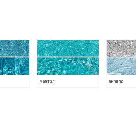
ментол
эклипс