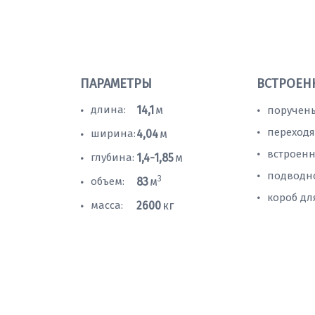
ПАРАМЕТРЫ
ВСТРОЕН
длина:
14,1
м
поручень
•
•
переходя
•
ширина:
4,04
м
•
встроенн
•
глубина:
1,4-1,85
м
•
подводн
•
3
объем:
83
м
•
короб дл
•
масса:
2600
кг
•