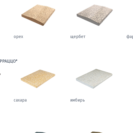
орех
щербет
фа
РРАЦЦО"
сахара
имбирь