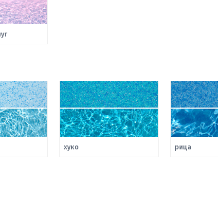
уг
хуко
рица