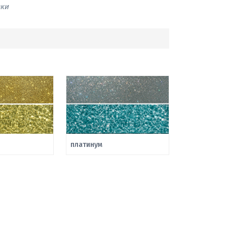
вки
платинум