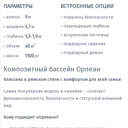
ПАРАМЕТРЫ
ВСТРОЕННЫЕ ОПЦИИ
длина:
9
м
поручень безопасности
•
•
переходящая глубина
•
ширина:
3,7
м
•
встроенная лестница
•
глубина:
1,3-1,9
м
•
подводное сидение
•
3
объем:
40
м
•
подводный диван
•
масса:
1100
кг
•
Композитный бассейн Орлеан
Классика в римском стиле с комфортом для всей семьи
Самая популярная модель в линейке – сочетает
функциональность, безопасность и статусный внешний
вид.
Кому подходит «Орлеан»?