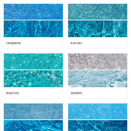
сиприен
кассис
ментол
эклипс