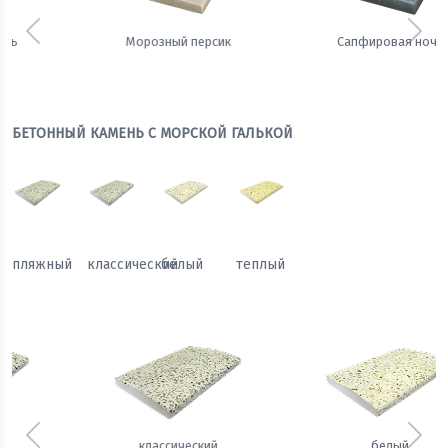
Предыдущий
Сле
Сапфировая ночь
Теплый жемчуг
БЕТОННЫЙ КАМЕНЬ С МОРСКОЙ ГАЛЬКОЙ
пляжный
классический
белый
теплый
Предыдущий
Сле
белый
теплый