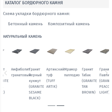
КАТАЛОГ БОРДЮРНОГО КАМНЯ
Схема укладки бордюрного камня:
Бетонный камень
Композитный камень
НАТУРАЛЬНЫЙ КАМЕНЬ
Мрамор
Гранит
Гранит
Гранит
Амфиболит
Гранит
паллодио
Табак
Павлин
Белла
гранатовый
Черный
Предыдущий
Сл
(GRANITE
(GRANITE
(GRANITE
кунжут
TAN
PEACOCK
BELLA
(GRANITE
BROWN)
LIGHT)
WHITE)
SESAME
BLACK)