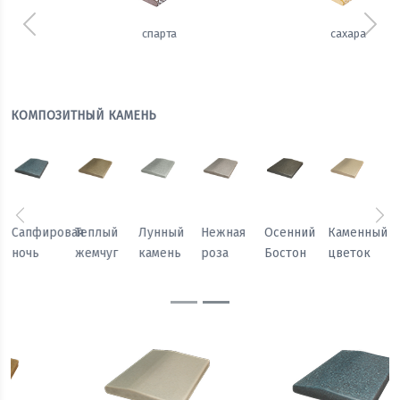
Предыдущий
Сле
сахара
имбирь
КОМПОЗИТНЫЙ КАМЕНЬ
Предыдущий
Сл
Осенний
Каменный
Песчаный
Морозный
Сапфировая
Теплый
Бостон
цветок
камень
персик
ночь
жемчуг