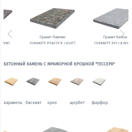
Предыдущий
Сле
Гранит Белла
Амфиболит гранатовый
(GRANITE BELLA WHITE)
БЕТОННЫЙ КАМЕНЬ С МРАМОРНОЙ КРОШКОЙ "ТЕССЕРА"
карамель
бисквит
орех
щербет
фарфор