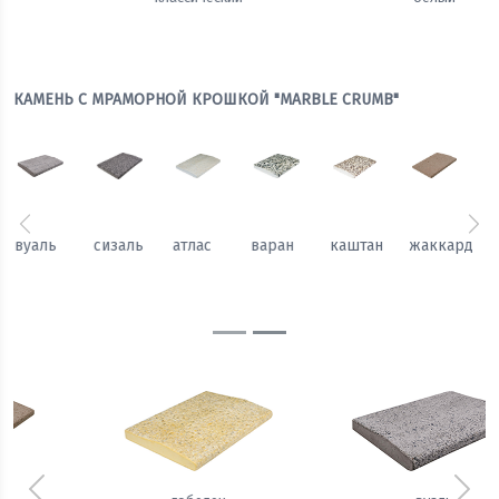
КАМЕНЬ С МРАМОРНОЙ КРОШКОЙ "MARBLE CRUMB"
Предыдущий
Сл
каштан
жаккард
гобелен
вуаль
сизаль
атлас