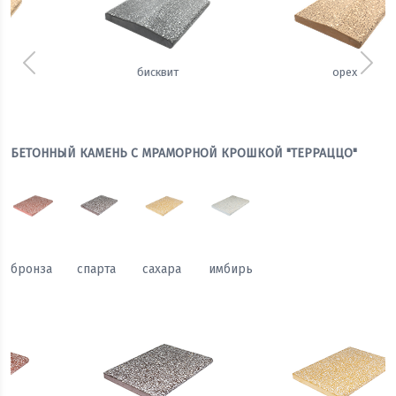
Предыдущий
Сле
орех
щербет
БЕТОННЫЙ КАМЕНЬ С МРАМОРНОЙ КРОШКОЙ "ТЕРРАЦЦО"
бронза
спарта
сахара
имбирь