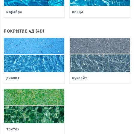
морайра
нонца
ПОКРЫТИЕ 4Д (4D)
дианит
мунлайт
тритон