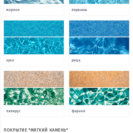
мореон
перванш
хуко
рица
папирус
фараон
ПОКРЫТИЕ "МЯГКИЙ КАМЕНЬ"