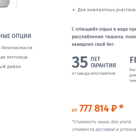
Для компактных участков,
С «Ниццей» отдых в воде п
НЫЕ ОПЦИИ
расслабления: тишина, пок
замедлил свой бег.
 безопасности
35
ая лестница
F
ЛЕТ
ГАРАНТИЯ
ый диван
бас
от завода изготовителя
для
тем
777 814 ₽ *
от
*стоимость чаши, без учета
стоимости доставки и устано