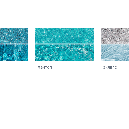
ментол
эклипс