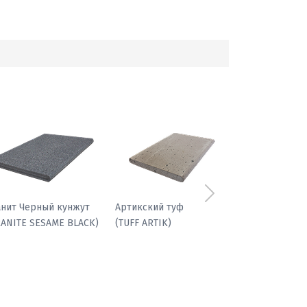
Следующий
анит Черный кунжут
Артикский туф
RANITE SESAME BLACK)
(TUFF ARTIK)