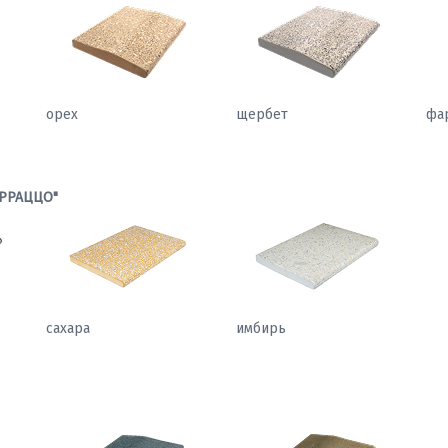
орех
щербет
фа
РРАЦЦО"
сахара
имбирь