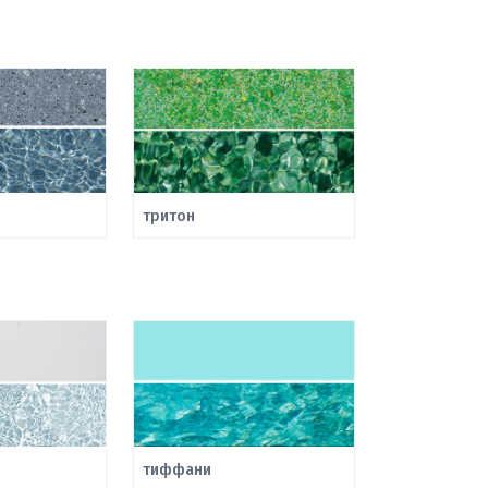
тритон
тиффани