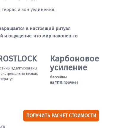
 террас и зон уединения.
ревращается в настоящий ритуал
ой и ощущение, что мир наконец-то
ROSTLOCK
Карбоновое
усиление
сейны адаптированы
 экстремально низких
бассейны
ператур
на 111% прочнее
ПОЛУЧИТЬ РАСЧЕТ СТОИМОСТИ
вки