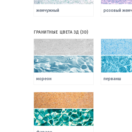
жемчужный
розовый жемч
ГРАНИТНЫЕ ЦВЕТА 3Д (3D)
мореон
перванш