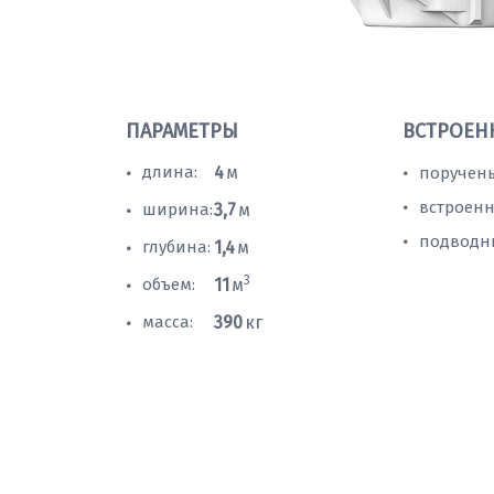
ПАРАМЕТРЫ
ВСТРОЕН
длина:
4
м
поручень
•
•
встроенн
•
ширина:
3,7
м
•
подводн
•
глубина:
1,4
м
•
3
объем:
11
м
•
масса:
390
кг
•