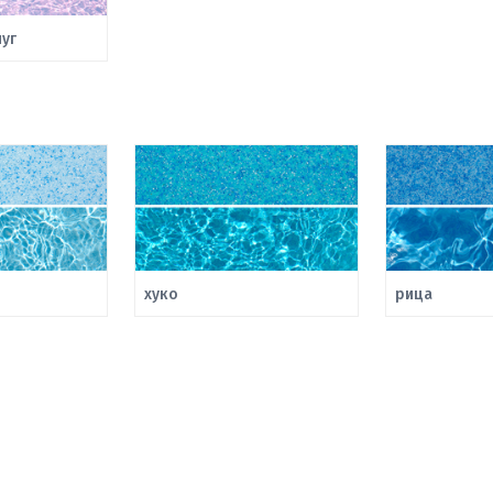
уг
хуко
рица