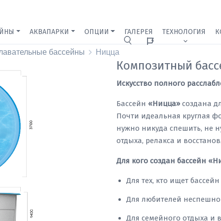
ЕЙНЫ
АКВАПАРКИ
ОПЦИИ
ГАЛЕРЕЯ
ТЕХНОЛОГИЯ
К
Ижевск
лавательные бассейны
Ницца
Композитный басс
Искусство полного расслаб
Бассейн
«Ницца»
создана для
Почти идеальная круглая фо
нужно никуда спешить, не н
отдыха, релакса и восстанов
Для кого создан бассейн «Н
Для тех, кто ищет бассейн
Для любителей неспешног
Для семейного отдыха и 