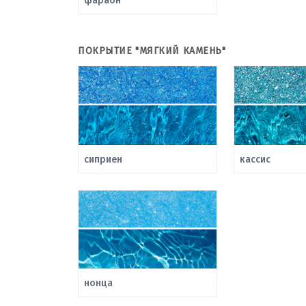
фараон
ПОКРЫТИЕ "МЯГКИЙ КАМЕНЬ"
сиприен
кассис
нонца