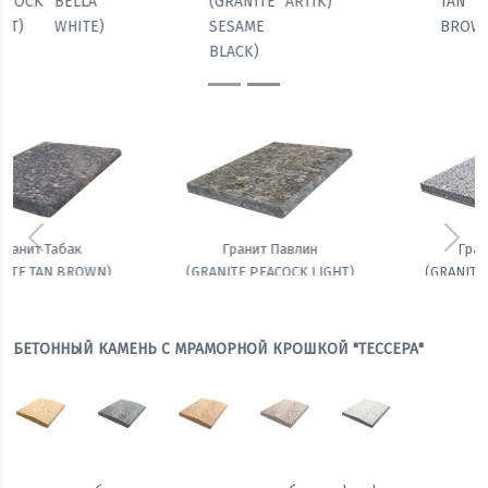
TAN
PEACOCK
BELLA
(GRANITE
BROWN)
LIGHT)
WHITE)
SESAME
BLACK)
Предыдущий
Сле
Гранит Белла
Амфиболит гранатовый
(GRANITE BELLA WHITE)
БЕТОННЫЙ КАМЕНЬ С МРАМОРНОЙ КРОШКОЙ "ТЕССЕРА"