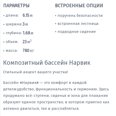
ПАРАМЕТРЫ
ВСТРОЕННЫЕ ОПЦИИ
длина:
6.15
м
поручень безопасности
•
•
встроенная лестница
•
ширина:
3
м
•
подводное сидение
•
глубина:
1.68
м
•
3
объем:
23
м
•
масса:
780
кг
•
Композитный бассейн Нарвик
Стильный акцент вашего участка!
Бассейн
«
Нарвик
»
— это комфорт в каждой
детали:удобство, функциональность и гармонию. Здесь
продумано всё: ступени, сиденья и зона для плавания
образуют единое пространство, в котором приятно как
активно двигаться, так и расслабляться.