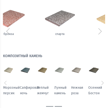
Предыдущий
Сле
сахара
имбирь
КОМПОЗИТНЫЙ КАМЕНЬ
Предыдущий
Сл
Осенний
Каменный
Песчаный
Морозный
Сапфировая
Теплый
Бостон
цветок
камень
персик
ночь
жемчуг