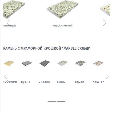
Предыдущий
Сле
белый
теплый
КАМЕНЬ С МРАМОРНОЙ КРОШКОЙ "MARBLE CRUMB"
Предыдущий
Сл
каштан
жаккард
гобелен
вуаль
сизаль
атлас