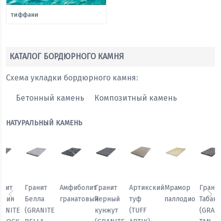
тиффани
КАТАЛОГ БОРДЮРНОГО КАМНЯ
Схема укладки бордюрного камня:
Бетонный камень
Композитный камень
НАТУРАЛЬНЫЙ КАМЕНЬ
Мрамор
Гранит
Гранит
Гранит
Амфиболит
Гранит
паллодио
Табак
Павлин
Белла
гранатовый
Черный
Предыдущий
Сл
(GRANITE
(GRANITE
(GRANITE
кунжут