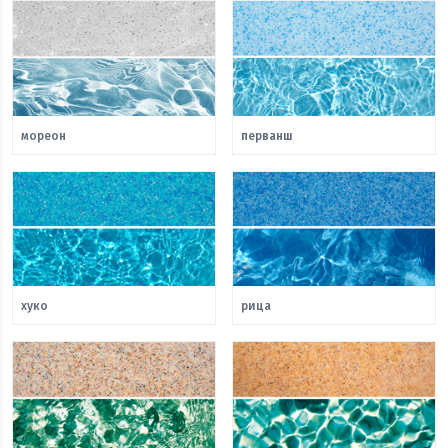
мореон
перванш
хуко
рица