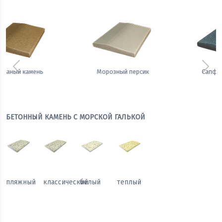
Предыдущий
Сле
Сапфировая ночь
Теплый жемчуг
БЕТОННЫЙ КАМЕНЬ С МОРСКОЙ ГАЛЬКОЙ
пляжный
классический
белый
теплый