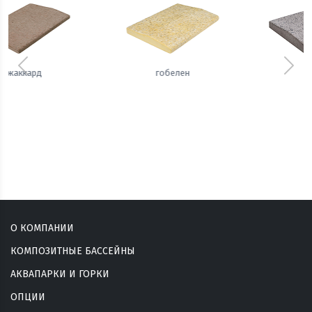
Предыдущий
Сле
вуаль
сизаль
О КОМПАНИИ
КОМПОЗИТНЫЕ БАССЕЙНЫ
АКВАПАРКИ И ГОРКИ
ОПЦИИ