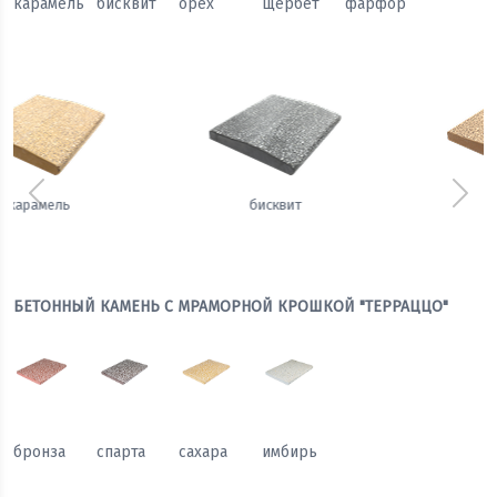
карамель
бисквит
орех
щербет
фарфор
Предыдущий
Сле
орех
щербет
БЕТОННЫЙ КАМЕНЬ С МРАМОРНОЙ КРОШКОЙ "ТЕРРАЦЦО"
бронза
спарта
сахара
имбирь