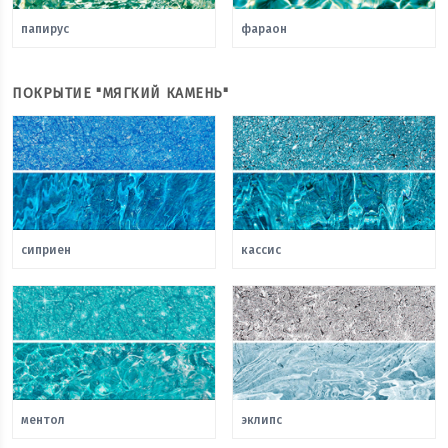
папирус
фараон
ПОКРЫТИЕ "МЯГКИЙ КАМЕНЬ"
сиприен
кассис
ментол
эклипс