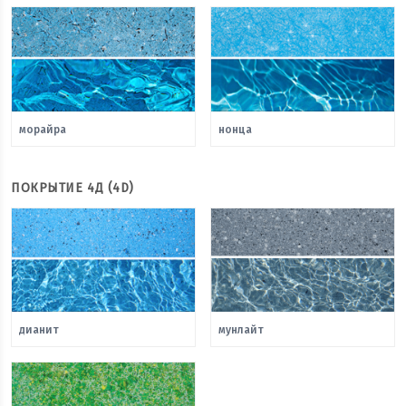
морайра
нонца
ПОКРЫТИЕ 4Д (4D)
дианит
мунлайт