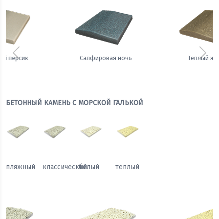
Предыдущий
Сле
Сапфировая ночь
Теплый жемчуг
БЕТОННЫЙ КАМЕНЬ С МОРСКОЙ ГАЛЬКОЙ
пляжный
классический
белый
теплый