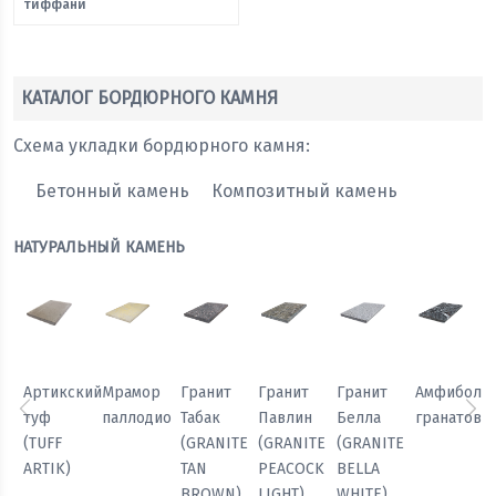
тиффани
КАТАЛОГ БОРДЮРНОГО КАМНЯ
Схема укладки бордюрного камня:
Бетонный камень
Композитный камень
НАТУРАЛЬНЫЙ КАМЕНЬ
Мрамор
Гранит
Гранит
Гранит
Амфиболит
Гранит
паллодио
Табак
Павлин
Белла
гранатовый
Черный
Предыдущий
Сл
(GRANITE
(GRANITE
(GRANITE
кунжут
TAN
PEACOCK
BELLA
(GRANITE
BROWN)
LIGHT)
WHITE)
SESAME