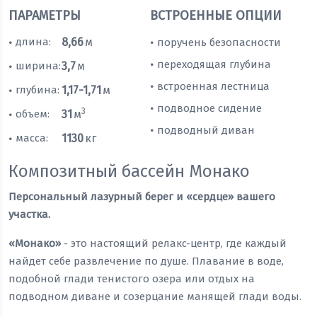
ПАРАМЕТРЫ
ВСТРОЕННЫЕ ОПЦИИ
длина:
8,66
м
поручень безопасности
•
•
переходящая глубина
•
ширина:
3,7
м
•
встроенная лестница
•
глубина:
1,17-1,71
м
•
подводное сидение
•
3
объем:
31
м
•
подводный диван
•
масса:
1130
кг
•
Композитный бассейн Монако
Персональный лазурный берег и «сердце» вашего
участка.
«Монако»
- это настоящий релакс-центр, где каждый
найдет себе развлечение по душе. Плавание в воде,
подобной глади тенистого озера или отдых на
подводном диване и созерцание манящей глади воды.