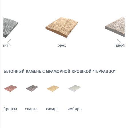
Предыдущий
Сле
орех
щербет
БЕТОННЫЙ КАМЕНЬ С МРАМОРНОЙ КРОШКОЙ "ТЕРРАЦЦО"
бронза
спарта
сахара
имбирь