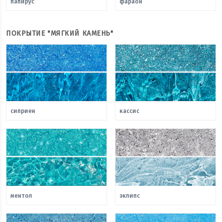
папирус
фараон
ПОКРЫТИЕ "МЯГКИЙ КАМЕНЬ"
сиприен
кассис
ментол
эклипс