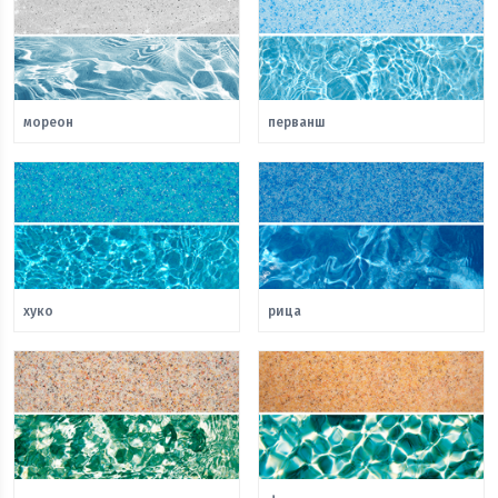
мореон
перванш
хуко
рица