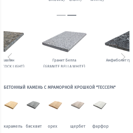
BLACK)
Предыдущий
Сле
Гранит Белла
Амфиболит гранатовый
(GRANITE BELLA WHITE)
БЕТОННЫЙ КАМЕНЬ С МРАМОРНОЙ КРОШКОЙ "ТЕССЕРА"
карамель
бисквит
орех
щербет
фарфор