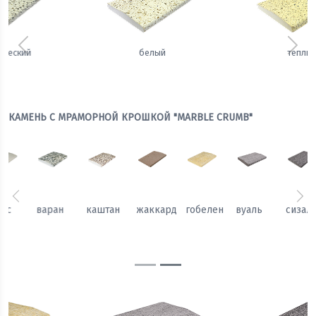
Предыдущий
Сле
белый
теплый
КАМЕНЬ С МРАМОРНОЙ КРОШКОЙ "MARBLE CRUMB"
Предыдущий
Сл
каштан
жаккард
гобелен
вуаль
сизаль
атлас