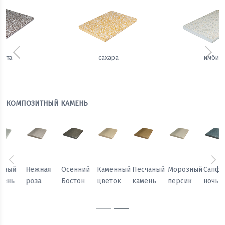
Предыдущий
Сле
сахара
имбирь
КОМПОЗИТНЫЙ КАМЕНЬ
Предыдущий
Сл
Осенний
Каменный
Песчаный
Морозный
Сапфировая
Теплый
Бостон
цветок
камень
персик
ночь
жемчуг