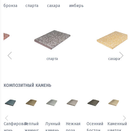
бронза
спарта
сахара
имбирь
Предыдущий
Сле
сахара
имбирь
КОМПОЗИТНЫЙ КАМЕНЬ
Предыдущий
Сл
Осенний
Каменный
Песчаный
Морозный
Сапфировая
Теплый
Бостон
цветок
камень
персик
ночь
жемчуг