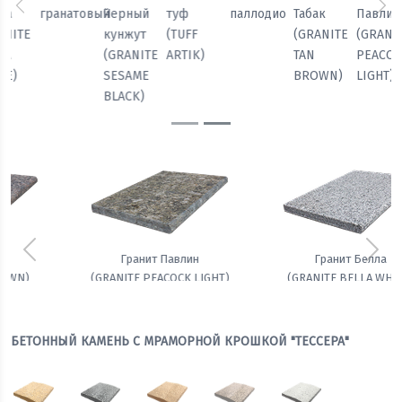
паллодио
Табак
Павлин
Белла
гранатовый
Черный
Предыдущий
Сл
(GRANITE
(GRANITE
(GRANITE
кунжут
TAN
PEACOCK
BELLA
(GRANITE
BROWN)
LIGHT)
WHITE)
SESAME
BLACK)
Предыдущий
Сле
Гранит Белла
Амфиболит гранатовый
(GRANITE BELLA WHITE)
БЕТОННЫЙ КАМЕНЬ С МРАМОРНОЙ КРОШКОЙ "ТЕССЕРА"