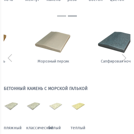
Предыдущий
Сле
Сапфировая ночь
Теплый жемчуг
БЕТОННЫЙ КАМЕНЬ С МОРСКОЙ ГАЛЬКОЙ
пляжный
классический
белый
теплый