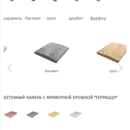
карамель
бисквит
орех
щербет
фарфор
Предыдущий
Сле
орех
щербет
БЕТОННЫЙ КАМЕНЬ С МРАМОРНОЙ КРОШКОЙ "ТЕРРАЦЦО"