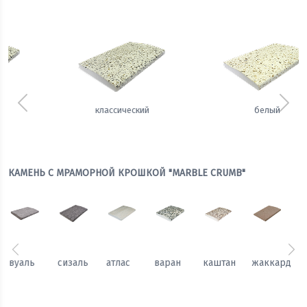
Предыдущий
Сле
белый
теплый
КАМЕНЬ С МРАМОРНОЙ КРОШКОЙ "MARBLE CRUMB"
Предыдущий
Сл
каштан
жаккард
гобелен
вуаль
сизаль
атлас