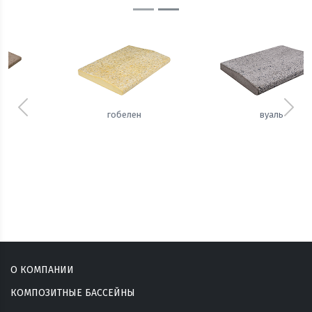
Предыдущий
Сле
вуаль
сизаль
О КОМПАНИИ
КОМПОЗИТНЫЕ БАССЕЙНЫ