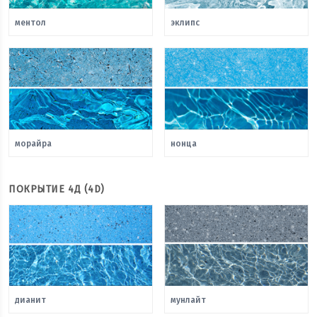
ментол
эклипс
морайра
нонца
ПОКРЫТИЕ 4Д (4D)
дианит
мунлайт