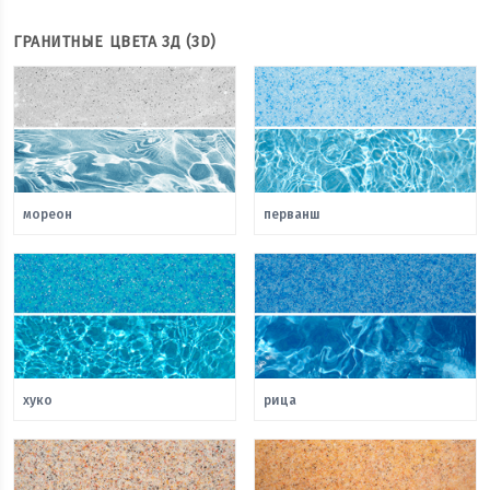
ГРАНИТНЫЕ ЦВЕТА 3Д (3D)
мореон
перванш
хуко
рица