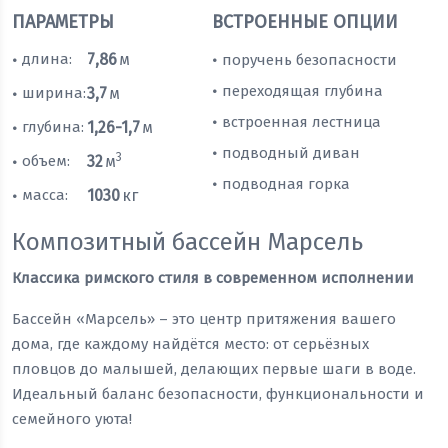
ПАРАМЕТРЫ
ВСТРОЕННЫЕ ОПЦИИ
длина:
7,86
м
поручень безопасности
•
•
переходящая глубина
•
ширина:
3,7
м
•
встроенная лестница
•
глубина:
1,26-1,7
м
•
подводный диван
•
3
объем:
32
м
•
подводная горка
•
масса:
1030
кг
•
Композитный бассейн Марсель
Классика римского стиля в современном исполнении
Бассейн «Марсель» – это центр притяжения вашего
дома, где каждому найдётся место: от серьёзных
пловцов до малышей, делающих первые шаги в воде.
Идеальный баланс безопасности, функциональности и
семейного уюта!