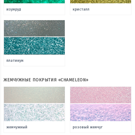
изумруд
кристалл
платинум
ЖЕМЧУЖНЫЕ ПОКРЫТИЯ «CHAMELEON»
жемчужный
розовый жемчуг