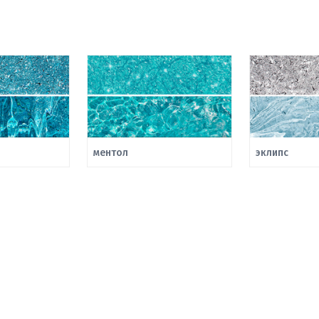
ментол
эклипс