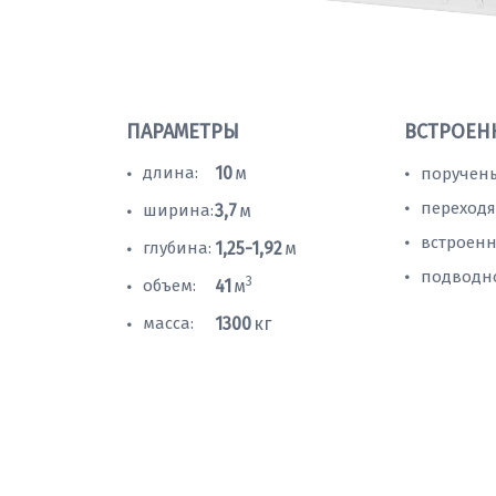
ПАРАМЕТРЫ
ВСТРОЕН
длина:
10
м
поручень
•
•
переходя
•
ширина:
3,7
м
•
встроенн
•
глубина:
1,25-1,92
м
•
подводн
•
3
объем:
41
м
•
масса:
1300
кг
•