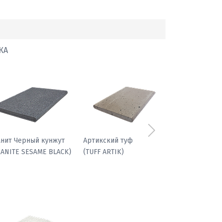
КА
Следующий
фиболит гранатовый
Гранит Черный кунжут
(GRANITE SESAME BLACK)