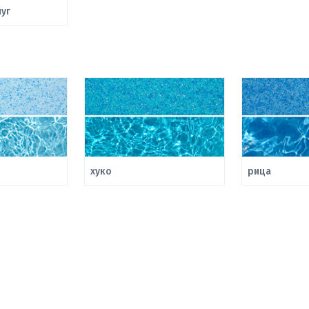
уг
хуко
рица