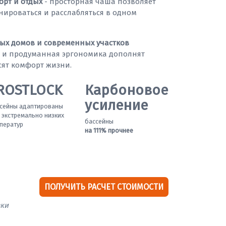
орт и отдых
- просторная чаша позволяет
нироваться и расслабляться в одном
ых домов и современных участков
и продуманная эргономика дополнят
ят комфорт жизни.
ROSTLOCK
Карбоновое
усиление
сейны адаптированы
 экстремально низких
бассейны
ператур
на 111% прочнее
ПОЛУЧИТЬ РАСЧЕТ СТОИМОСТИ
вки