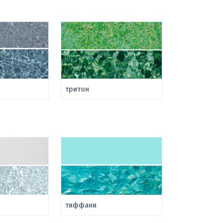
тритон
тиффани