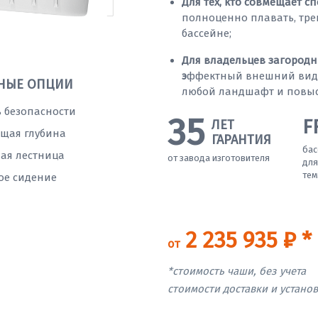
Для тех, кто совмещает сп
полноценно плавать, тре
бассейне;
Для владельцев загородн
э
ффектный внешний вид 
НЫЕ ОПЦИИ
любой ландшафт и повыс
 безопасности
35
F
ЛЕТ
щая глубина
ГАРАНТИЯ
бас
ая лестница
от завода изготовителя
для
тем
ое сидение
2 235 935 ₽ *
от
*стоимость чаши, без учета
стоимости доставки и устано