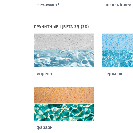
жемчужный
розовый жемч
ГРАНИТНЫЕ ЦВЕТА 3Д (3D)
мореон
перванш
фараон