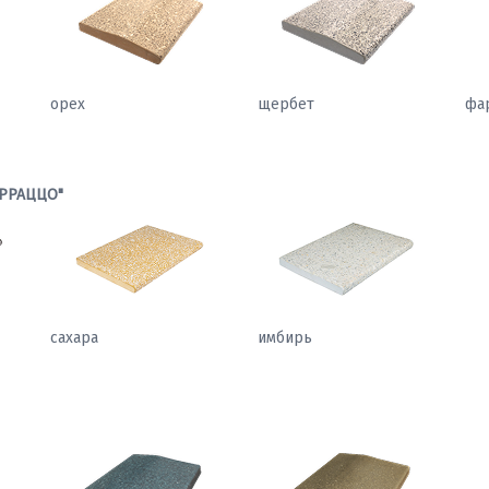
орех
щербет
фа
РРАЦЦО"
сахара
имбирь