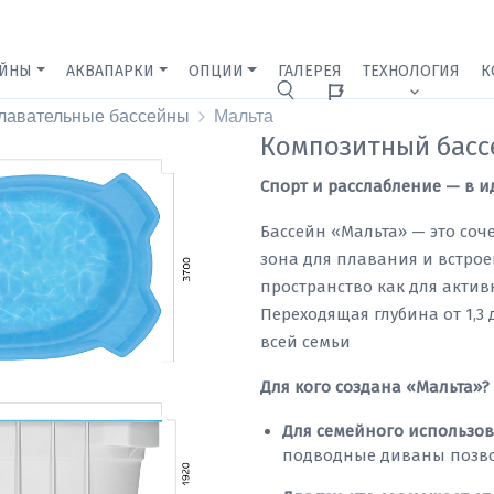
ЕЙНЫ
АКВАПАРКИ
ОПЦИИ
ГАЛЕРЕЯ
ТЕХНОЛОГИЯ
К
Ижевск
лавательные бассейны
Мальта
Композитный басс
Спорт и расслабление — в 
Бассейн «Мальта» — это со
зона для плавания и встро
пространство как для активн
Переходящая глубина от 1,3 
всей семьи
Для кого создана «Мальта»?
Для семейного использо
подводные диваны позвол