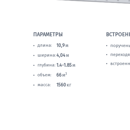
ПАРАМЕТРЫ
ВСТРОЕН
длина:
10,9
м
поручень
•
•
переходя
•
ширина:
4,04
м
•
встроенн
•
глубина:
1.4-1.85
м
•
3
объем:
66
м
•
масса:
1560
кг
•