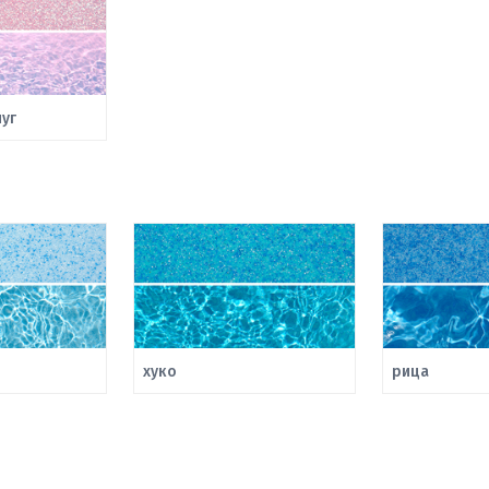
уг
хуко
рица