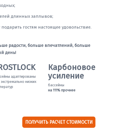
ходных;
телей длинных заплывов;
т подарить гостям настоящее удовольствие.
ьше радости, больше впечатлений, больше
й день!
ROSTLOCK
Карбоновое
усиление
сейны адаптированы
 экстремально низких
бассейны
ператур
на 111% прочнее
ПОЛУЧИТЬ РАСЧЕТ СТОИМОСТИ