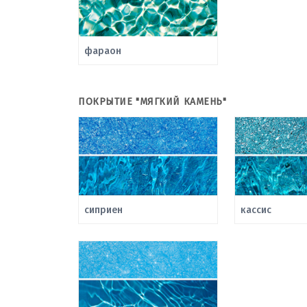
фараон
ПОКРЫТИЕ "МЯГКИЙ КАМЕНЬ"
сиприен
кассис