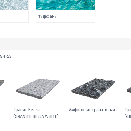
тиффани
АНКА
Гранит Павлин
Гранит Белла
Ам
)
(GRANITE PEACOCK
(GRANITE BELLA WHITE)
LIGHT)