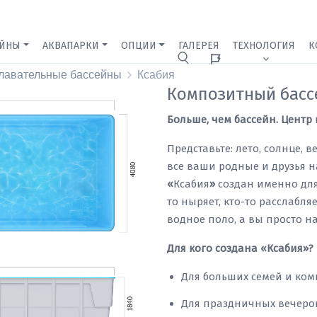
ЕЙНЫ
АКВАПАРКИ
ОПЦИИ
ГАЛЕРЕЯ
ТЕХНОЛОГИЯ
К
Ижевск
лавательные бассейны
Ксабия
Композитный басс
Больше, чем бассейн. Цент
Представьте: лето, солнце, 
все ваши родные и друзья н
«
Ксабия
»
создан именно для 
то ныряет, кто-то расслабля
водное поло, а вы просто н
Для кого создана «Ксабия»?
Для больших семей и ком
Для праздничных вечеров