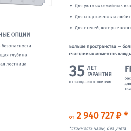
Для уютных семейных вы
Для спортсменов и люби
Для отелей, которые хотя
НЫЕ ОПЦИИ
 безопасности
Больше пространства — бол
счастливых моментов кажды
щая глубина
ая лестница
35
F
ЛЕТ
ГАРАНТИЯ
бас
от завода изготовителя
для
тем
2 940 727 ₽ *
от
*стоимость чаши, без учета