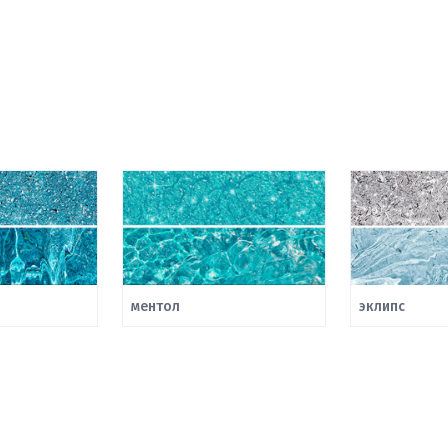
ментол
эклипс