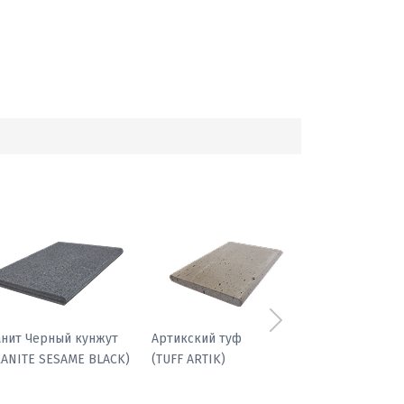
Следующий
фиболит гранатовый
Гранит Черный кунжут
(GRANITE SESAME BLACK)