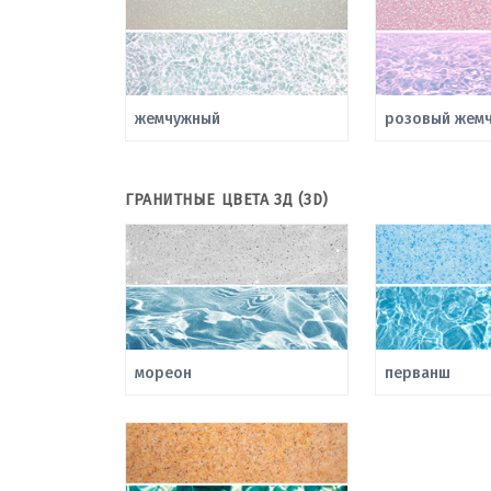
жемчужный
розовый жемч
ГРАНИТНЫЕ ЦВЕТА 3Д (3D)
мореон
перванш