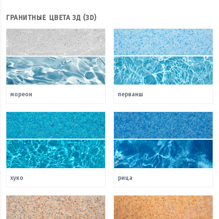
ГРАНИТНЫЕ ЦВЕТА 3Д (3D)
мореон
перванш
хуко
рица