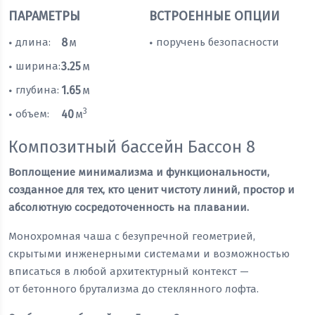
ПАРАМЕТРЫ
ВСТРОЕННЫЕ ОПЦИИ
длина:
8
м
поручень безопасности
•
•
ширина:
3.25
м
•
глубина:
1.65
м
•
3
объем:
40
м
•
Композитный бассейн Бассон 8
Воплощение минимализма и функциональности,
созданное для тех, кто ценит чистоту линий, простор и
абсолютную сосредоточенность на плавании.
Монохромная чаша с безупречной геометрией,
скрытыми инженерными системами и возможностью
вписаться в любой архитектурный контекст —
от бетонного брутализма до стеклянного лофта.