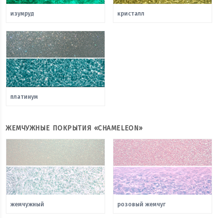
изумруд
кристалл
платинум
ЖЕМЧУЖНЫЕ ПОКРЫТИЯ «CHAMELEON»
жемчужный
розовый жемчуг