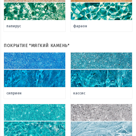
папирус
фараон
ПОКРЫТИЕ "МЯГКИЙ КАМЕНЬ"
сиприен
кассис