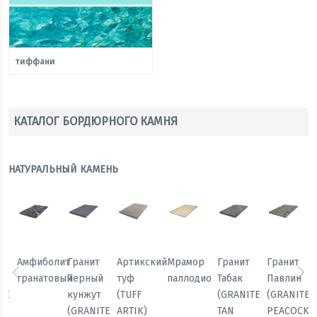
тиффани
КАТАЛОГ БОРДЮРНОГО КАМНЯ
НАТУРАЛЬНЫЙ КАМЕНЬ
Мрамор
Гранит
Гранит
Гранит
Амфиболит
Гранит
паллодио
Табак
Павлин
Белла
гранатовый
Черный
Предыдущий
Сл
(GRANITE
(GRANITE
(GRANITE
кунжут
TAN
PEACOCK
BELLA
(GRANITE