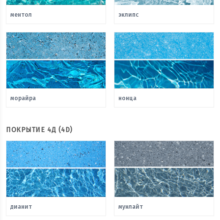
ментол
эклипс
морайра
нонца
ПОКРЫТИЕ 4Д (4D)
дианит
мунлайт