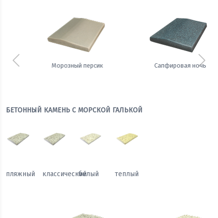
Предыдущий
Сле
Сапфировая ночь
Теплый жемчуг
БЕТОННЫЙ КАМЕНЬ С МОРСКОЙ ГАЛЬКОЙ
пляжный
классический
белый
теплый