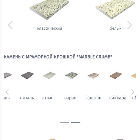
Предыдущий
Сле
белый
теплый
КАМЕНЬ С МРАМОРНОЙ КРОШКОЙ "MARBLE CRUMB"
Предыдущий
Сл
каштан
жаккард
гобелен
вуаль
сизаль
атлас