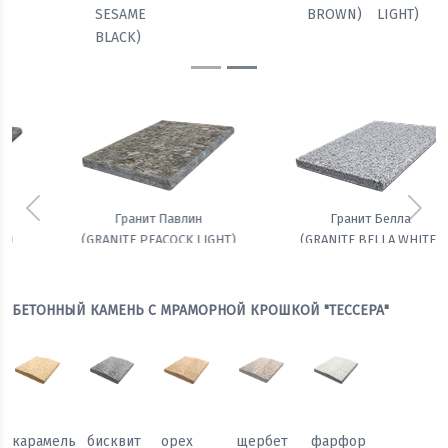
BROWN)
LIGHT)
WHITE)
SESAME
BLACK)
Предыдущий
Сле
Гранит Белла
Амфиболит гранатовый
(GRANITE BELLA WHITE)
БЕТОННЫЙ КАМЕНЬ С МРАМОРНОЙ КРОШКОЙ "ТЕССЕРА"
карамель
бисквит
орех
щербет
фарфор