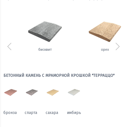
Предыдущий
Сле
орех
щербет
БЕТОННЫЙ КАМЕНЬ С МРАМОРНОЙ КРОШКОЙ "ТЕРРАЦЦО"
бронза
спарта
сахара
имбирь