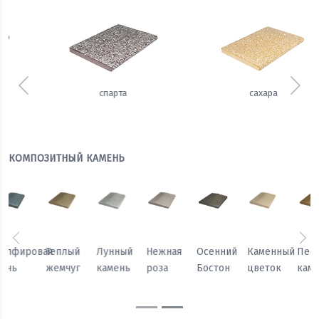
Предыдущий
Сле
сахара
имбирь
КОМПОЗИТНЫЙ КАМЕНЬ
Предыдущий
Сл
Осенний
Каменный
Песчаный
Морозный
Сапфировая
Теплый
Бостон
цветок
камень
персик
ночь
жемчуг