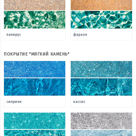
папирус
фараон
ПОКРЫТИЕ "МЯГКИЙ КАМЕНЬ"
сиприен
кассис