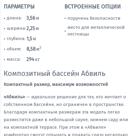
ПАРАМЕТРЫ
ВСТРОЕННЫЕ ОПЦИИ
длина:
3,56
м
поручень безопасности
•
•
место для металлической
ширина:
2,25
м
•
•
лестницы
глубина:
1,5
м
•
3
объем:
8,58
м
•
масса:
294
кг
•
Композитный бассейн Абвиль
Компактный размер, максимум возможностей
«Абвиль»
— идеальное решение для тех, кто мечтает о
собственном бассейне, но ограничен в пространстве.
Благодаря компактным размерам эта модель легко
разместится даже в небольшой сауне, зимнем саду или
на компактной террасе. При этом в «Абвиле»
комфортно смогут отдыхать и плавать сразу несколько