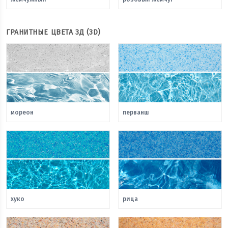
ГРАНИТНЫЕ ЦВЕТА 3Д (3D)
мореон
перванш
хуко
рица