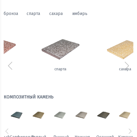
бронза
спарта
сахара
имбирь
Предыдущий
Сле
сахара
имбирь
КОМПОЗИТНЫЙ КАМЕНЬ
Предыдущий
Сл