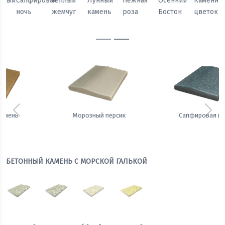
Осенний
Каменный
Песчаный
Морозный
Сапфировая
Теплый
Бостон
цветок
камень
персик
ночь
жемчуг
Предыдущий
Сле
Сапфировая ночь
Теплый жемчуг
БЕТОННЫЙ КАМЕНЬ С МОРСКОЙ ГАЛЬКОЙ