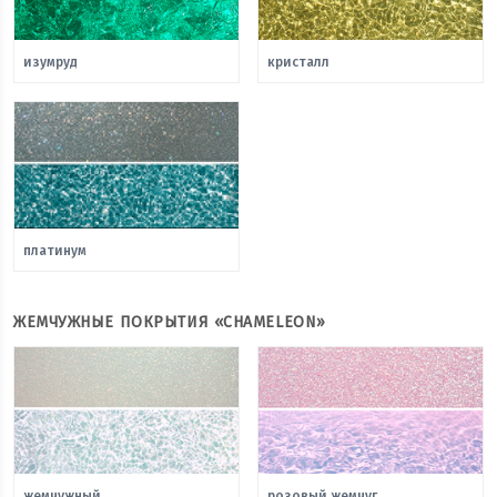
изумруд
кристалл
платинум
ЖЕМЧУЖНЫЕ ПОКРЫТИЯ «CHAMELEON»
жемчужный
розовый жемчуг