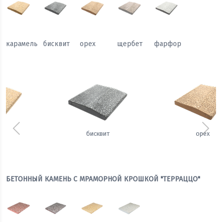
карамель
бисквит
орех
щербет
фарфор
Предыдущий
Сле
орех
щербет
БЕТОННЫЙ КАМЕНЬ С МРАМОРНОЙ КРОШКОЙ "ТЕРРАЦЦО"