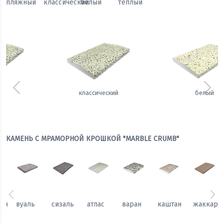
пляжный
классический
белый
теплый
Предыдущий
Сле
белый
теплый
КАМЕНЬ С МРАМОРНОЙ КРОШКОЙ "MARBLE CRUMB"
Предыдущий
Сл
каштан
жаккард
гобелен
вуаль
сизаль
атлас