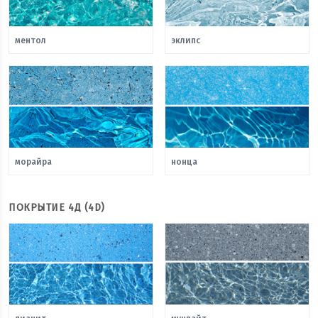
ментол
эклипс
морайра
нонца
ПОКРЫТИЕ 4Д (4D)