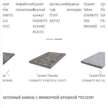
Мрамор
Гранит
Гранит
Гранит
Амфиболит
Гранит
паллодио
Табак
Павлин
Белла
гранатовый
Черный
Предыдущий
Сл
(GRANITE
(GRANITE
(GRANITE
кунжут
TAN
PEACOCK
BELLA
(GRANITE
BROWN)
LIGHT)
WHITE)
SESAME
BLACK)
Предыдущий
Сле
Гранит Белла
Амфиболит гранатовый
(GRANITE BELLA WHITE)
БЕТОННЫЙ КАМЕНЬ С МРАМОРНОЙ КРОШКОЙ "ТЕССЕРА"