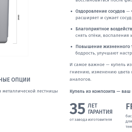
восстановиться после фи
Оздоровление сосудов
— 
расширяет и сужает сосуд
Благоприятное воздейст
снять отёки, воспаления
Повышение жизненного 
бодрость, улучшают настр
И самое важное — купель и
гниению, изменению цвета 
НЫЕ ОПЦИИ
аналогов.
я металлической лестницы
Купель из композита — ваш
35
F
ЛЕТ
ГАРАНТИЯ
бас
от завода изготовителя
для
тем