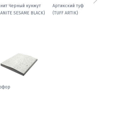
Следующий
фиболит гранатовый
Гранит Черный кунжут
(GRANITE SESAME BLACK)
рфор