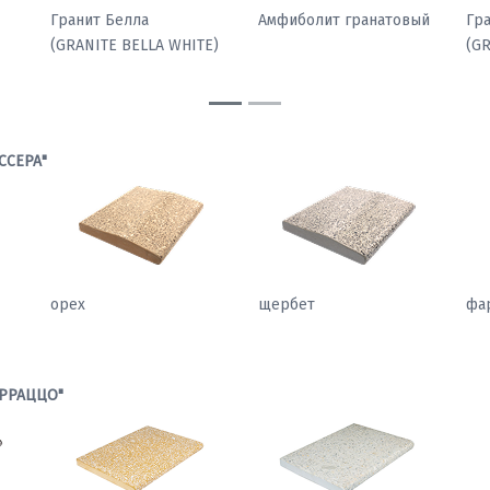
Гранит Павлин
Гранит Белла
Ам
)
(GRANITE PEACOCK
(GRANITE BELLA WHITE)
LIGHT)
ССЕРА"
орех
щербет
фа
РРАЦЦО"