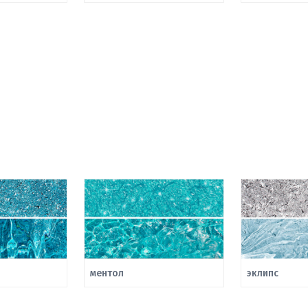
ментол
эклипс