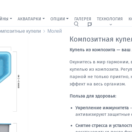
ЕЙНЫ
АКВАПАРКИ
ОПЦИИ
ГАЛЕРЕЯ
ТЕХНОЛОГИЯ
К
Ижевск
омпозитные купели
Молей
Композитная купе
Купель из композита — ваш
Окунитесь в мир гармонии, 
купелью из композита. Регу
парной не только приятно,
эффект на весь организм.
Польза для здоровья:
Укрепление иммунитета
—
активизируют защитные 
Снятие стресса и усталост