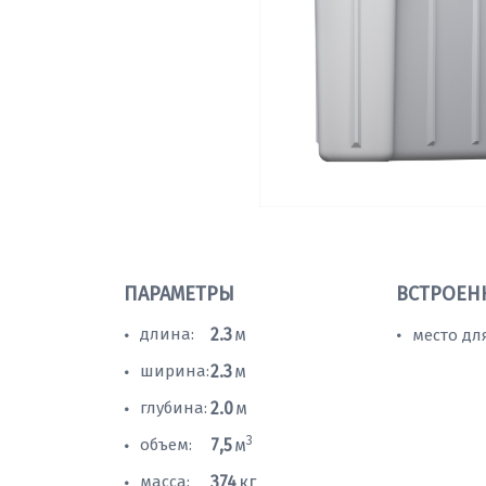
ПАРАМЕТРЫ
ВСТРОЕН
длина:
2.3
м
место дл
•
•
ширина:
2.3
м
•
глубина:
2.0
м
•
3
объем:
7,5
м
•
масса:
374
кг
•