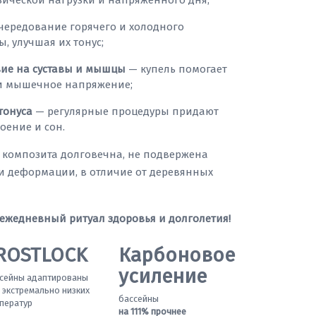
зической нагрузки и напряжённого дня;
чередование горячего и холодного
ы, улучшая их тонус;
вие на суставы и мышцы
— купель помогает
 и мышечное напряжение;
тонуса
— регулярные процедуры придают
оение и сон.
з композита долговечна, не подвержена
и деформации, в отличие от деревянных
 ежедневный ритуал здоровья и долголетия!
ROSTLOCK
Карбоновое
усиление
сейны адаптированы
 экстремально низких
бассейны
ператур
на 111% прочнее