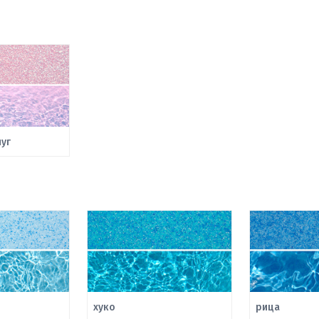
уг
хуко
рица