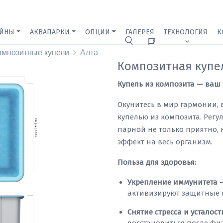
ЕЙНЫ
АКВАПАРКИ
ОПЦИИ
ГАЛЕРЕЯ
ТЕХНОЛОГИЯ
К
Ижевск
омпозитные купели
Алта
Композитная купе
Купель из композита — ваш
Окунитесь в мир гармонии, 
купелью из композита. Регу
парной не только приятно,
эффект на весь организм.
Польза для здоровья:
Укрепление иммунитета
—
активизируют защитные 
Снятие стресса и усталост