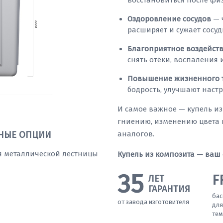
восстановиться после фи
Оздоровление сосудов
— 
расширяет и сужает сосуд
Благоприятное воздейст
снять отёки, воспаления
Повышение жизненного 
бодрость, улучшают настр
И самое важное — купель и
гниению, изменению цвета 
НЫЕ ОПЦИИ
аналогов.
я металлической лестницы
Купель из композита — ваш
35
F
ЛЕТ
ГАРАНТИЯ
бас
от завода изготовителя
для
тем