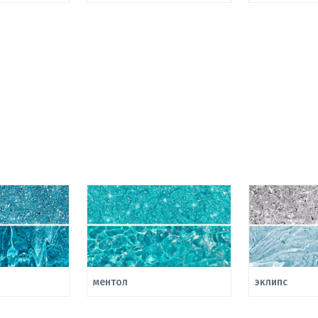
ментол
эклипс