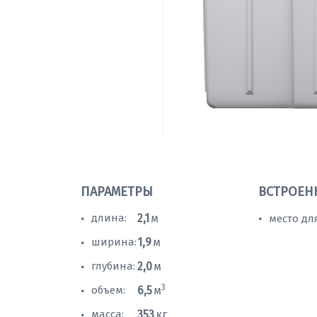
ПАРАМЕТРЫ
ВСТРОЕН
длина:
2,1
м
место дл
•
•
ширина:
1,9
м
•
глубина:
2,0
м
•
3
объем:
6,5
м
•
масса:
353
кг
•