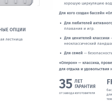
хорошую циркуляцию вод
Для кого создан бассейн «О
Для любителей активного
плавания и игр.
НЫЕ ОПЦИИ
Для ценителей классики
—
ая лестница
неоклассический ландша
Для семей
— безопасность
«Олерон» — классика, пров
для отдыха и удовольствия н
35
F
ЛЕТ
ГАРАНТИЯ
бас
от завода изготовителя
для
тем