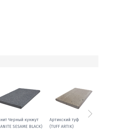
Следующий
фиболит гранатовый
Гранит Черный кунжут
(GRANITE SESAME BLACK)