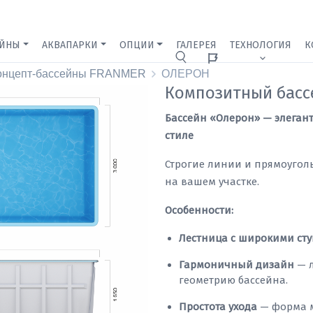
ЕЙНЫ
АКВАПАРКИ
ОПЦИИ
ГАЛЕРЕЯ
ТЕХНОЛОГИЯ
К
Ижевск
онцепт-бассейны FRANMER
ОЛЕРОН
Композитный бас
Бассейн «Олерон» — элеган
стиле
Строгие линии и прямоугол
на вашем участке.
Особенности:
Лестница с широкими ст
Гармоничный дизайн
— л
геометрию бассейна.
Простота ухода
— форма м