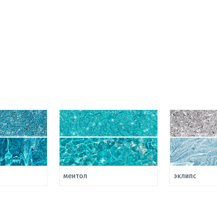
ментол
эклипс