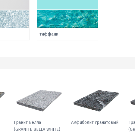
тиффани
Гранит Павлин
Гранит Белла
Ам
)
(GRANITE PEACOCK
(GRANITE BELLA WHITE)