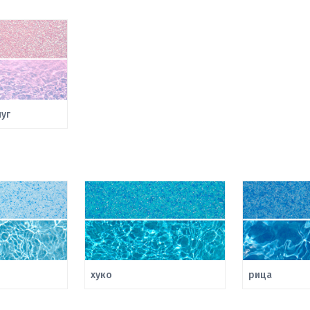
уг
хуко
рица