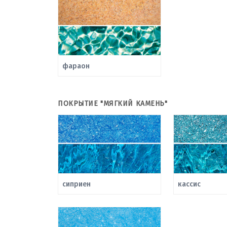
фараон
ПОКРЫТИЕ "МЯГКИЙ КАМЕНЬ"
сиприен
кассис