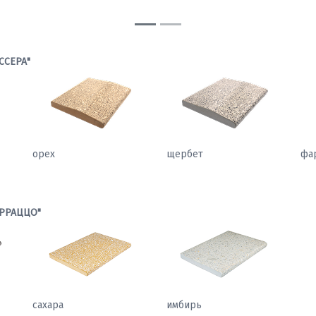
LIGHT)
ССЕРА"
орех
щербет
фа
РРАЦЦО"
сахара
имбирь