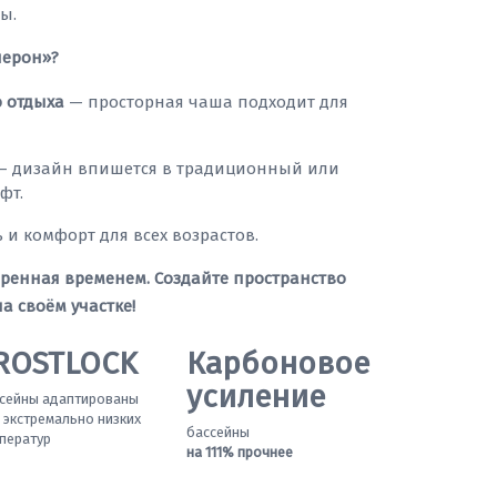
ы.
лерон»?
 отдыха
— просторная чаша подходит для
 дизайн впишется в традиционный или
фт.
 и комфорт для всех возрастов.
еренная временем. Создайте пространство
а своём участке!
ROSTLOCK
Карбоновое
усиление
сейны адаптированы
 экстремально низких
бассейны
ператур
на 111% прочнее