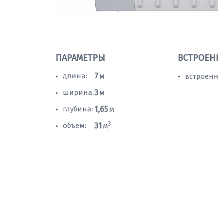
ПАРАМЕТРЫ
ВСТРОЕН
длина:
7
м
встроенн
•
•
ширина:
3
м
•
глубина:
1,65
м
•
3
объем:
31
м
•