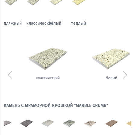
пляжный
классический
белый
теплый
Предыдущий
Сле
белый
теплый
КАМЕНЬ С МРАМОРНОЙ КРОШКОЙ "MARBLE CRUMB"