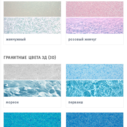
жемчужный
розовый жемчуг
ГРАНИТНЫЕ ЦВЕТА 3Д (3D)
мореон
перванш