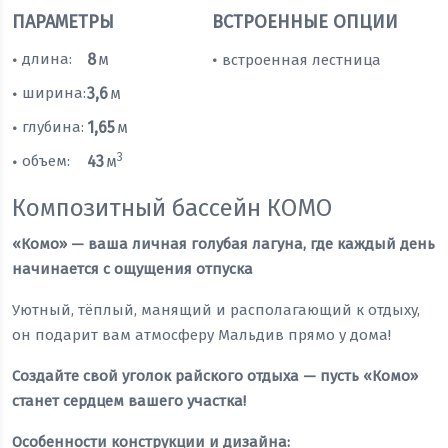
ПАРАМЕТРЫ
ВСТРОЕННЫЕ ОПЦИИ
длина:
8
м
встроенная лестница
•
•
ширина:
3,6
м
•
глубина:
1,65
м
•
3
объем:
43
м
•
Композитный бассейн КОМО
«Комо» — ваша личная голубая лагуна, где каждый день
начинается с ощущения отпуска
Уютный, тёплый, манящий и располагающий к отдыху,
он подарит вам атмосферу Мальдив прямо у дома!
Создайте свой уголок райского отдыха — пусть «Комо»
станет сердцем вашего участка!
Особенности конструкции и дизайна: