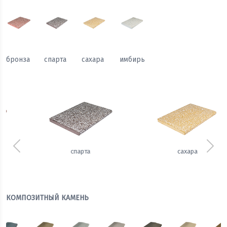
бронза
спарта
сахара
имбирь
Предыдущий
Сле
сахара
имбирь
КОМПОЗИТНЫЙ КАМЕНЬ