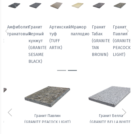
Мрамор
Гранит
Гранит
Гранит
Амфиболит
Гранит
паллодио
Табак
Павлин
Белла
гранатовый
Черный
Предыдущий
Сл
(GRANITE
(GRANITE
(GRANITE
кунжут
TAN
PEACOCK
BELLA
(GRANITE
BROWN)
LIGHT)
WHITE)
SESAME
BLACK)
Предыдущий
Сле
Гранит Белла
Амфиболит гранатовый
(GRANITE BELLA WHITE)