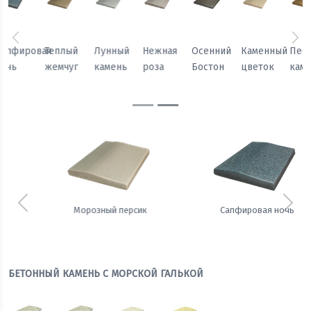
Предыдущий
Сл
Осенний
Каменный
Песчаный
Морозный
Сапфировая
Теплый
Бостон
цветок
камень
персик
ночь
жемчуг
Предыдущий
Сле
Сапфировая ночь
Теплый жемчуг
БЕТОННЫЙ КАМЕНЬ С МОРСКОЙ ГАЛЬКОЙ