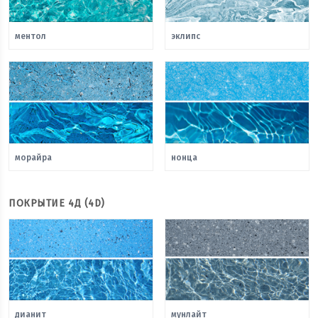
ментол
эклипс
морайра
нонца
ПОКРЫТИЕ 4Д (4D)
дианит
мунлайт