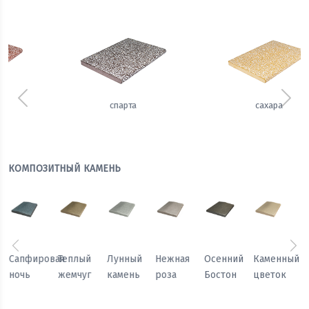
Предыдущий
Сле
сахара
имбирь
КОМПОЗИТНЫЙ КАМЕНЬ
Предыдущий
Сл
Осенний
Каменный
Песчаный
Морозный
Сапфировая
Теплый
Бостон
цветок
камень
персик
ночь
жемчуг