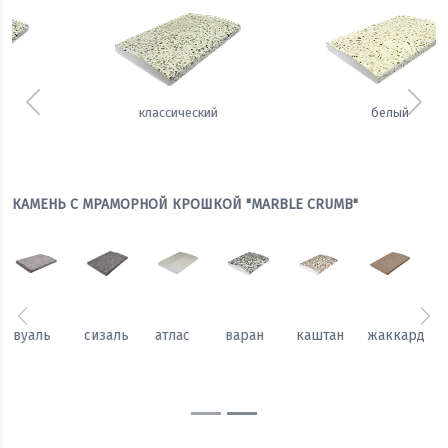
Предыдущий
Сле
белый
теплый
КАМЕНЬ С МРАМОРНОЙ КРОШКОЙ "MARBLE CRUMB"
Предыдущий
Сл
каштан
жаккард
гобелен
вуаль
сизаль
атлас