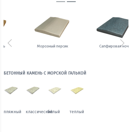
Предыдущий
Сле
Сапфировая ночь
Теплый жемчуг
БЕТОННЫЙ КАМЕНЬ С МОРСКОЙ ГАЛЬКОЙ
пляжный
классический
белый
теплый