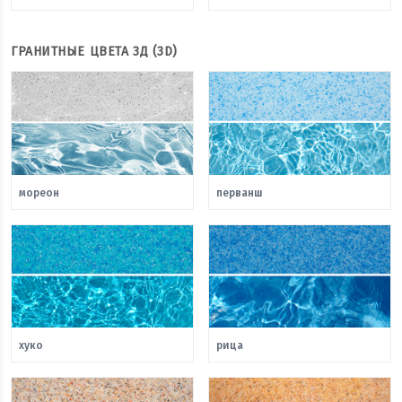
ГРАНИТНЫЕ ЦВЕТА 3Д (3D)
мореон
перванш
хуко
рица