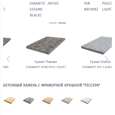
TAN
PEACOCK
BELLA
(GRANITE
BROWN)
LIGHT)
WHITE)
SESAME
BLACK)
Предыдущий
Сле
Гранит Белла
Амфиболит гранатовый
(GRANITE BELLA WHITE)
БЕТОННЫЙ КАМЕНЬ С МРАМОРНОЙ КРОШКОЙ "ТЕССЕРА"