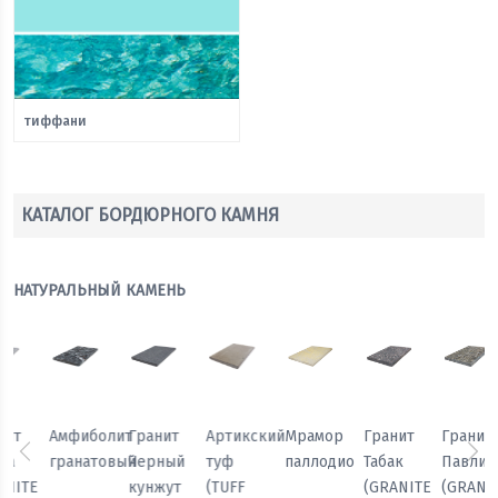
тиффани
КАТАЛОГ БОРДЮРНОГО КАМНЯ
НАТУРАЛЬНЫЙ КАМЕНЬ
Мрамор
Гранит
Гранит
Гранит
Амфиболит
Гранит
паллодио
Табак
Павлин
Белла
гранатовый
Черный
Предыдущий
Сл
(GRANITE
(GRANITE
(GRANITE
кунжут