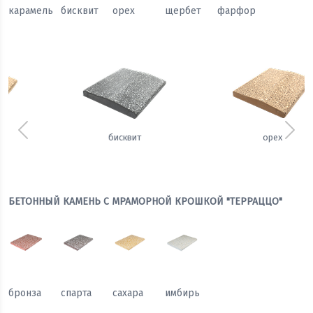
карамель
бисквит
орех
щербет
фарфор
Предыдущий
Сле
орех
щербет
БЕТОННЫЙ КАМЕНЬ С МРАМОРНОЙ КРОШКОЙ "ТЕРРАЦЦО"
бронза
спарта
сахара
имбирь