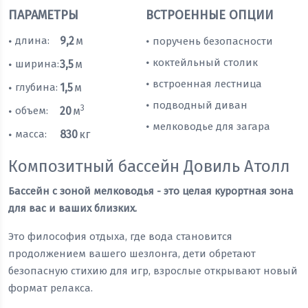
ПАРАМЕТРЫ
ВСТРОЕННЫЕ ОПЦИИ
длина:
9,2
м
поручень безопасности
•
•
коктейльный столик
•
ширина:
3,5
м
•
встроенная лестница
•
глубина:
1,5
м
•
подводный диван
•
3
объем:
20
м
•
мелководье для загара
•
масса:
830
кг
•
Композитный бассейн Довиль Атолл
Бассейн с зоной мелководья - это целая курортная зона
для вас и ваших близких.
Это философия отдыха, где вода становится
продолжением вашего шезлонга, дети обретают
безопасную стихию для игр, взрослые открывают новый
формат релакса.