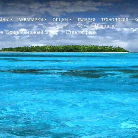
ЕЙНЫ
АКВАПАРКИ
ОПЦИИ
ГАЛЕРЕЯ
ТЕХНОЛОГИЯ
К
Ижевск
е "Бриллиантовый блеск"
Стратосфера